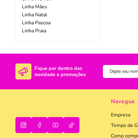
Linha Mães
DISNEY E LICENCI
Tra
Linha Natal
Linha Pascoa
ATACADO(Kits)
Pro
Linha Praia
FUTEBOL
Col
TEMÁTICOS
Pro
Sai
Fique por dentro das
novidade e promoções
Navegue
Empresa
Tempo de G
Como compr
oi