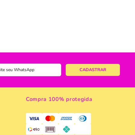
ericano
ose
 Taças
eira
a
a Vazada
e Gelo
Compra 100% protegida
 Taça & Copo
 Limpeza