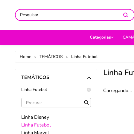
ACOMPANHE-NOS NAS REDES
ACOMPANHE-NOS NAS REDES
SO
SO
Categorias
CAM
CAMA
Jog
Home
TEMÁTICOS
Linha Futebol
>
>
MESA
Len
Linha Fu
TEMÁTICOS
BANHO
Cob
BEBÊ
Cap
Linha Futebol
Carregando...
DECORAÇÃO
Fro
UTILIDADES DOMÉ
Ed
Linha Disney
MODA
Por
Linha Futebol
Linha Marvel
PET
Man