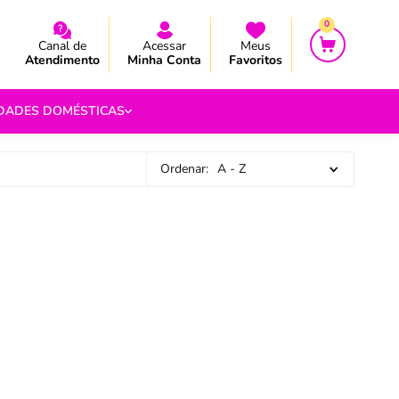
CEBA AS NOVIDADES E PROMOÇÃO
CEBA AS NOVIDADES E PROMOÇÃO
0
Canal de
Acessar
Meus
Atendimento
Minha Conta
Favoritos
IDADES DOMÉSTICAS
Ordenar:
A - Z
e Pipoca
9
 Fouet
9
com.br
s
Vazada