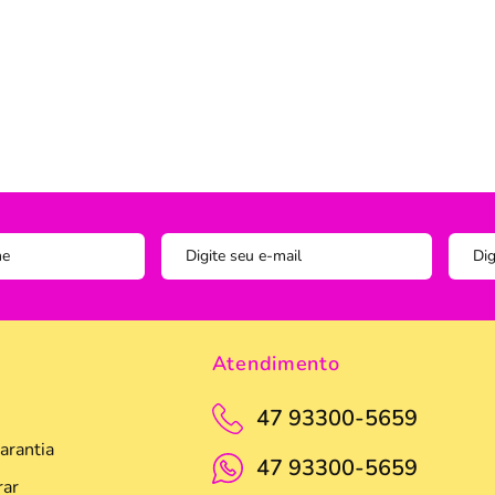
Instagram
ADOS
vesseiros
Trilho-Caminho de Mesa
Espelho
Copo Am
Facebook
tetor de Travesseiro
Manta Decorativa
Copo D
cha
Quadro Decorativo
Copos e
tetor para Colchão
Tapete para Cozinha
Escumad
a Box
Tapetes
Espátul
Toalha Remove Maquiagem
Espátul
Vaso de Plantas
Forma
Forma d
Atendimento
Jogo de
47 93300-5659
Pano de
arantia
Pegador
47 93300-5659
ar