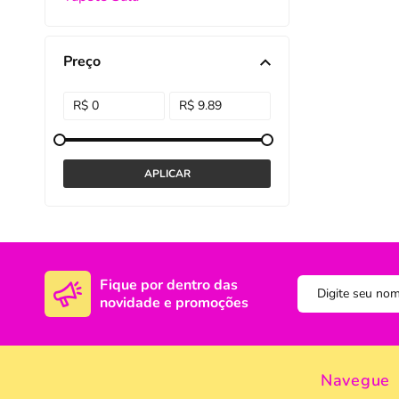
DISNEY E LICENCI
Tra
Preço
ATACADO(Kits)
Pro
FUTEBOL
Col
TEMÁTICOS
Pro
Sai
Fique por dentro das
novidade e promoções
Navegue