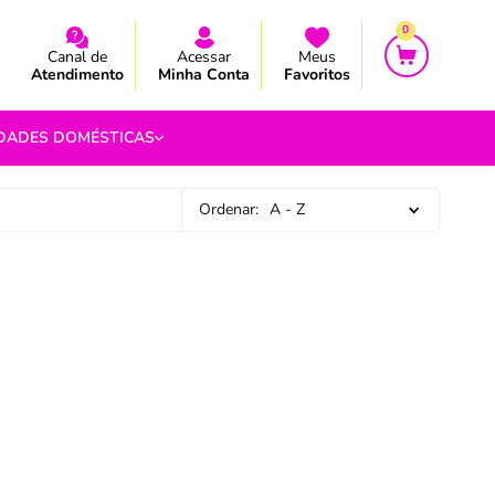
CEBA AS NOVIDADES E PROMOÇÃO
CEBA AS NOVIDADES E PROMOÇÃO
0
Canal de
Acessar
Meus
Atendimento
Minha Conta
Favoritos
IDADES DOMÉSTICAS
Ordenar:
A - Z
e Pipoca
9
 Fouet
9
com.br
s
Vazada