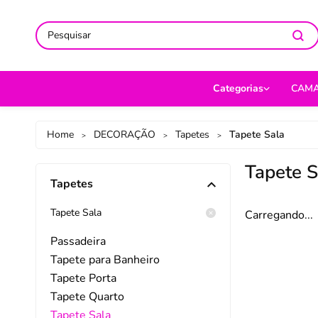
ACOMPANHE-NOS NAS REDES
ACOMPANHE-NOS NAS REDES
SO
SO
Categorias
CAM
CAMA
Jog
Home
DECORAÇÃO
Tapetes
Tapete Sala
>
>
>
MESA
Len
Tapete S
Tapetes
BANHO
Cob
BEBÊ
Cap
Tapete Sala
Carregando...
DECORAÇÃO
Fro
Passadeira
Tapete para Banheiro
UTILIDADES DOMÉ
Ed
Tapete Porta
MODA
Por
Tapete Quarto
Tapete Sala
PET
Man