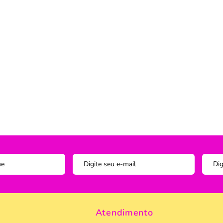
Instagram
ADOS
vesseiros
Trilho-Caminho de Mesa
Espelho
Copo Am
Facebook
tetor de Travesseiro
Manta Decorativa
Copo D
cha
Quadro Decorativo
Copos e
tetor para Colchão
Tapete para Cozinha
Escumad
a Box
Tapetes
Espátul
Toalha Remove Maquiagem
Espátul
Vaso de Plantas
Forma
Forma d
Jogo de
Pano de
Pegador
Atendimento