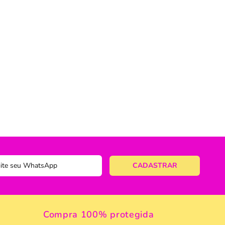
ericano
ose
 Taças
eira
a
a Vazada
e Gelo
 Taça & Copo
 Limpeza
Compra 100% protegida