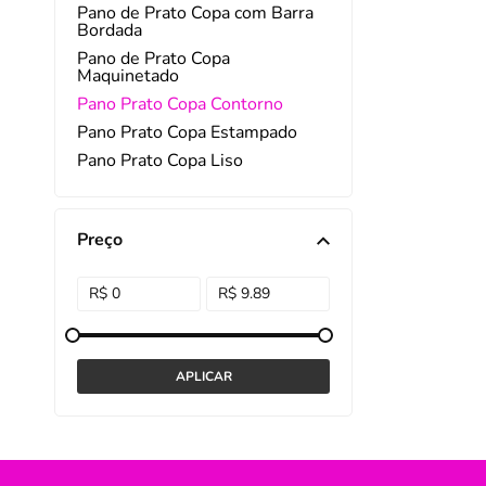
Pano de Prato Copa com Barra
Bordada
DISNEY E LICENCI
Tra
Pano de Prato Copa
Maquinetado
ATACADO(Kits)
Pro
Pano Prato Copa Contorno
FUTEBOL
Col
Pano Prato Copa Estampado
Pano Prato Copa Liso
TEMÁTICOS
Pro
Sai
Preço