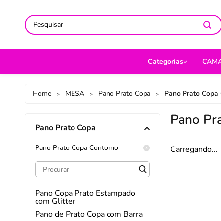
ACOMPANHE-NOS NAS REDES
ACOMPANHE-NOS NAS REDES
SO
SO
Categorias
CAM
CAMA
Jog
Home
MESA
Pano Prato Copa
Pano Prato Copa 
>
>
>
MESA
Len
Pano Pr
Pano Prato Copa
BANHO
Cob
BEBÊ
Cap
Pano Prato Copa Contorno
Carregando...
DECORAÇÃO
Fro
UTILIDADES DOMÉ
Ed
Pano Copa Prato Estampado
com Glitter
MODA
Por
Pano de Prato Copa com Barra
PET
Man