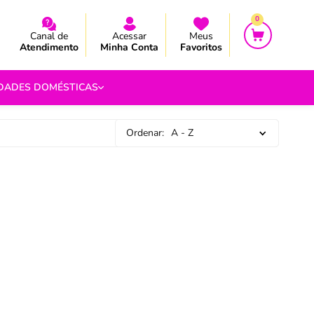
CEBA AS NOVIDADES E PROMOÇÃO
CEBA AS NOVIDADES E PROMOÇÃO
0
Canal de
Acessar
Meus
Atendimento
Minha Conta
Favoritos
IDADES DOMÉSTICAS
Ordenar:
A - Z
e Pipoca
9
 Fouet
9
com.br
s
Vazada