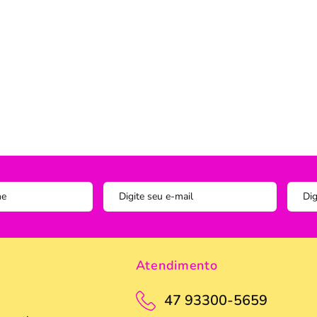
Instagram
ADOS
vesseiros
Trilho-Caminho de Mesa
Espelho
Copo Am
Facebook
tetor de Travesseiro
Manta Decorativa
Copo D
cha
Quadro Decorativo
Copos e
tetor para Colchão
Tapete para Cozinha
Escumad
a Box
Tapetes
Espátul
Toalha Remove Maquiagem
Espátul
Vaso de Plantas
Forma
Forma d
Jogo de
Atendimento
Pano de
Pegador
47 93300-5659