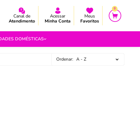
CEBA AS NOVIDADES E PROMOÇÃO
CEBA AS NOVIDADES E PROMOÇÃO
0
Canal de
Acessar
Meus
Atendimento
Minha Conta
Favoritos
IDADES DOMÉSTICAS
Ordenar:
A - Z
e Pipoca
9
 Fouet
9
com.br
s
Vazada