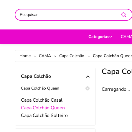
ACOMPANHE-NOS NAS REDES
ACOMPANHE-NOS NAS REDES
SO
SO
Categorias
CAM
CAMA
Jog
Home
CAMA
Capa Colchão
Capa Colchão Quee
>
>
>
MESA
Len
Capa Co
Capa Colchão
BANHO
Cob
BEBÊ
Cap
Capa Colchão Queen
Carregando...
DECORAÇÃO
Fro
Capa Colchão Casal
Capa Colchão Queen
UTILIDADES DOMÉ
Ed
Capa Colchão Solteiro
MODA
Por
PET
Man