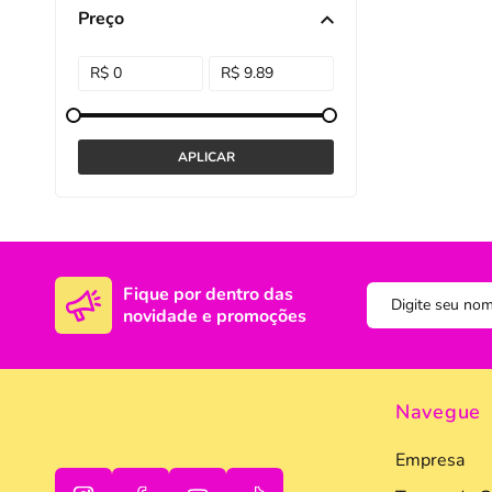
Preço
DISNEY E LICENCI
Tra
ATACADO(Kits)
Pro
FUTEBOL
Col
TEMÁTICOS
Pro
Sai
Fique por dentro das
novidade e promoções
Navegue
Empresa