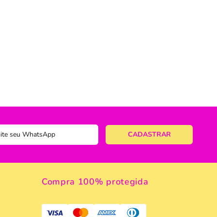
ericano
ose
 Taças
eira
a
a Vazada
e Gelo
 Taça & Copo
Compra 100% protegida
 Limpeza