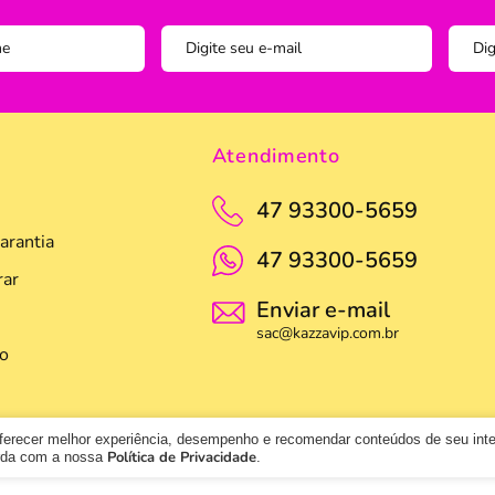
Pegador
Pincel C
Potes
Prato
Atendimento
Tigela
47 93300-5659
Travess
arantia
47 93300-5659
ar
Enviar e-mail
sac@kazzavip.com.br
o
oferecer melhor experiência, desempenho e recomendar conteúdos de seu int
Política de Privacidade
orda com a nossa
.