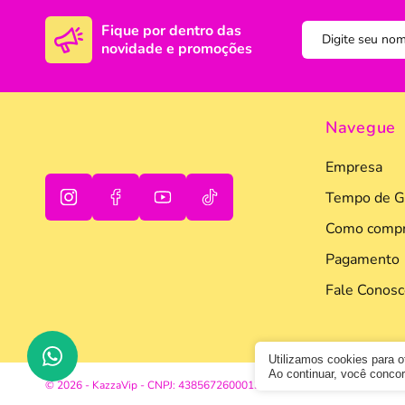
Fique por dentro das
novidade e promoções
Navegue
Empresa
Tempo de G
Como compr
oi
tudo bem
Pagamento
Fale Conosc
Utilizamos cookies para 
Ao continuar, você conc
© 2026 - KazzaVip - CNPJ: 43856726000133