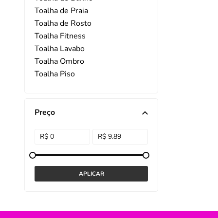
Toalha de Praia
DISNEY E LICENCI
Tra
Toalha de Rosto
Toalha Fitness
ATACADO(Kits)
Pro
Toalha Lavabo
FUTEBOL
Col
Toalha Ombro
Toalha Piso
TEMÁTICOS
Pro
Toalha Rosto Profissional
Sai
Toalha Social
Preço