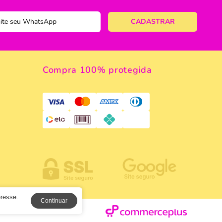
 de Macarrão
ulinário
Compra 100% protegida
a
eresse.
Continuar