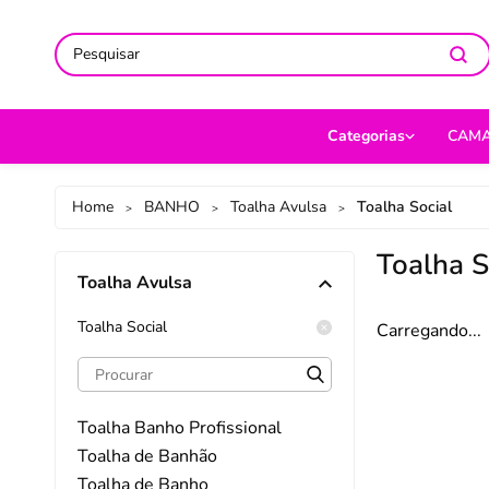
ACOMPANHE-NOS NAS REDES
ACOMPANHE-NOS NAS REDES
ACOMPANHE-NOS NAS REDES
SO
SO
SO
Categorias
CAM
CAMA
Jog
Home
BANHO
Toalha Avulsa
Toalha Social
>
>
>
MESA
Len
Toalha S
Toalha Avulsa
BANHO
Cob
BEBÊ
Cap
Toalha Social
Carregando...
DECORAÇÃO
Fro
UTILIDADES DOMÉ
Ed
Toalha Banho Profissional
MODA
Por
Toalha de Banhão
Toalha de Banho
PET
Man