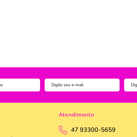
Instagram
ADOS
vesseiros
Trilho-Caminho de Mesa
Espelho
Copo Am
Facebook
tetor de Travesseiro
Manta Decorativa
Copo D
cha
Quadro Decorativo
Copos e
tetor para Colchão
Tapete para Cozinha
Escumad
a Box
Tapetes
Espátul
Toalha Remove Maquiagem
Espátul
Vaso de Plantas
Forma
Forma d
Jogo de
Atendimento
Pano de
Pegador
47 93300-5659