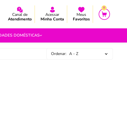
CEBA AS NOVIDADES E PROMOÇÃO
CEBA AS NOVIDADES E PROMOÇÃO
0
Canal de
Acessar
Meus
Atendimento
Minha Conta
Favoritos
IDADES DOMÉSTICAS
Ordenar:
A - Z
e Pipoca
9
 Fouet
9
com.br
s
Vazada