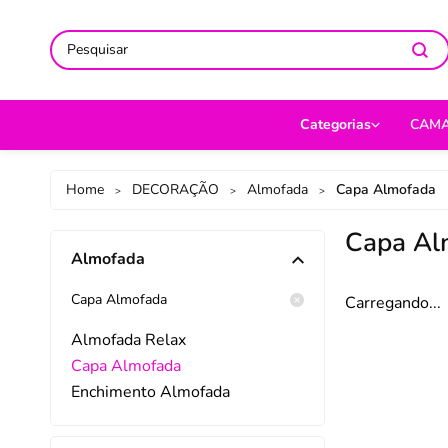
ACOMPANHE-NOS NAS REDES
ACOMPANHE-NOS NAS REDES
SO
SO
Categorias
CAM
CAMA
Jog
Home
DECORAÇÃO
Almofada
Capa Almofada
>
>
>
MESA
Len
Capa Al
Almofada
BANHO
Cob
BEBÊ
Cap
Capa Almofada
Carregando...
DECORAÇÃO
Fro
Almofada Relax
Capa Almofada
UTILIDADES DOMÉ
Ed
Enchimento Almofada
MODA
Por
PET
Man