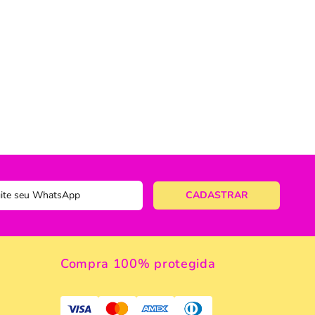
ericano
ose
 Taças
eira
a
a Vazada
e Gelo
 Taça & Copo
Compra 100% protegida
 Limpeza