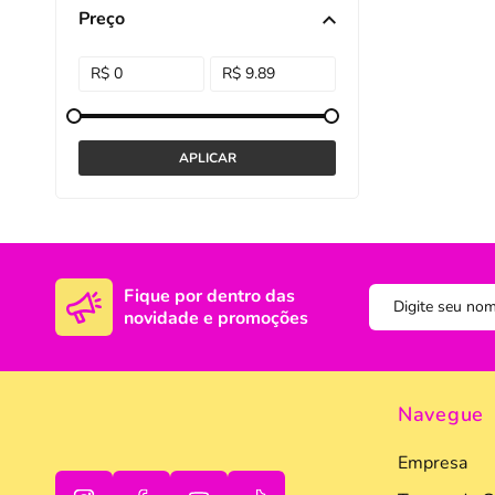
Preço
DISNEY E LICENCI
Tra
ATACADO(Kits)
Pro
FUTEBOL
Col
TEMÁTICOS
Pro
Sai
Fique por dentro das
novidade e promoções
Navegue
Empresa