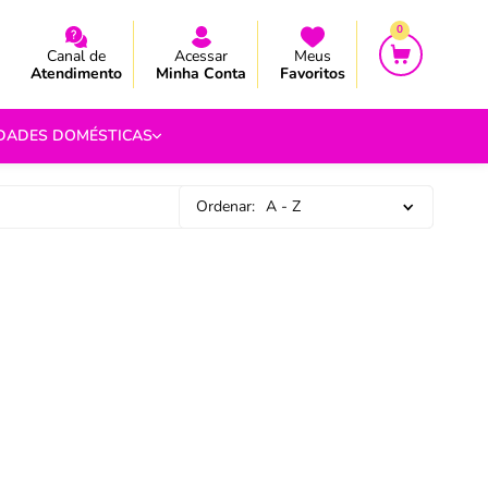
CEBA AS NOVIDADES E PROMOÇÃO
CEBA AS NOVIDADES E PROMOÇÃO
0
Canal de
Acessar
Meus
Atendimento
Minha Conta
Favoritos
IDADES DOMÉSTICAS
Ordenar:
A - Z
e Pipoca
9
 Fouet
9
com.br
s
Vazada