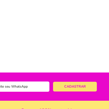
ericano
ose
 Taças
eira
a
a Vazada
e Gelo
 Taça & Copo
 Limpeza