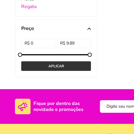
Regata
DISNEY E LICENCI
Tra
ATACADO(Kits)
Pro
Preço
FUTEBOL
Col
TEMÁTICOS
Pro
Sai
Fique por dentro das
novidade e promoções