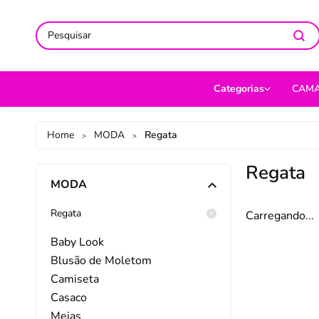
ACOMPANHE-NOS NAS REDES
ACOMPANHE-NOS NAS REDES
SO
SO
Categorias
CAM
CAMA
Jog
Home
MODA
Regata
>
>
MESA
Len
Regata
MODA
BANHO
Cob
BEBÊ
Cap
Regata
Carregando...
DECORAÇÃO
Fro
Baby Look
Blusão de Moletom
UTILIDADES DOMÉ
Ed
Camiseta
MODA
Por
Casaco
Meias
PET
Man