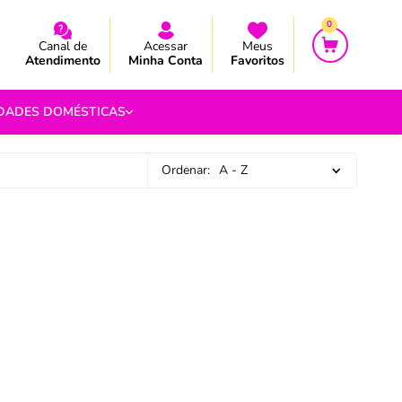
CEBA AS NOVIDADES E PROMOÇÃO
CEBA AS NOVIDADES E PROMOÇÃO
0
Canal de
Acessar
Meus
Atendimento
Minha Conta
Favoritos
IDADES DOMÉSTICAS
Ordenar:
A - Z
e Pipoca
9
 Fouet
9
com.br
s
Vazada