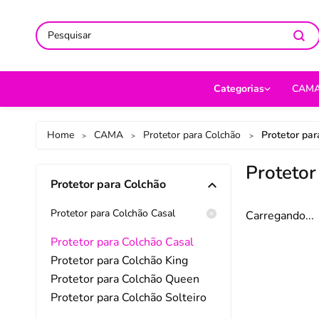
ACOMPANHE-NOS NAS REDES
ACOMPANHE-NOS NAS REDES
SO
SO
Categorias
CAM
CAMA
Jog
Home
CAMA
Protetor para Colchão
Protetor par
>
>
>
MESA
Len
Protetor
Protetor para Colchão
BANHO
Cob
BEBÊ
Cap
Protetor para Colchão Casal
Carregando...
DECORAÇÃO
Fro
Protetor para Colchão Casal
Protetor para Colchão King
UTILIDADES DOMÉ
Ed
Protetor para Colchão Queen
MODA
Por
Protetor para Colchão Solteiro
PET
Man