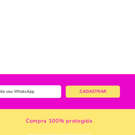
ericano
ose
 Taças
eira
a
a Vazada
e Gelo
 Taça & Copo
 Limpeza
Compra 100% protegida