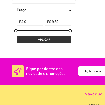
DISNEY E LICENCI
Tra
Preço
ATACADO(Kits)
Pro
FUTEBOL
Col
TEMÁTICOS
Pro
Sai
Fique por dentro das
novidade e promoções
Navegue
Empresa