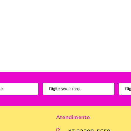
Instagram
ADOS
vesseiros
Trilho-Caminho de Mesa
Espelho
Copo Am
Facebook
tetor de Travesseiro
Manta Decorativa
Copo D
cha
Quadro Decorativo
Copos e
tetor para Colchão
Tapete para Cozinha
Escumad
a Box
Tapetes
Espátul
Toalha Remove Maquiagem
Espátul
Vaso de Plantas
Forma
Forma d
Jogo de
Pano de
Atendimento
Pegador