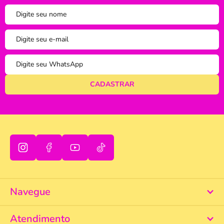
tudo bem
Ordenar
A - Z
Z - A
Menor Preço
Maior Preço
Mais Vendidos
Mais Acessados
Novidades
Mais Relevantes
Marcas
Navegue
Atendimento