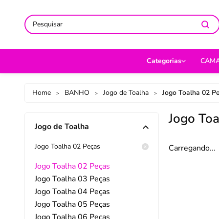
ACOMPANHE-NOS NAS REDES
ACOMPANHE-NOS NAS REDES
SO
SO
Categorias
CAM
CAMA
Jog
Home
BANHO
Jogo de Toalha
Jogo Toalha 02 P
>
>
>
MESA
Len
Jogo Toa
Jogo de Toalha
BANHO
Cob
BEBÊ
Cap
Jogo Toalha 02 Peças
Carregando...
DECORAÇÃO
Fro
Jogo Toalha 02 Peças
Jogo Toalha 03 Peças
UTILIDADES DOMÉ
Ed
Jogo Toalha 04 Peças
MODA
Por
Jogo Toalha 05 Peças
Jogo Toalha 06 Peças
PET
Man