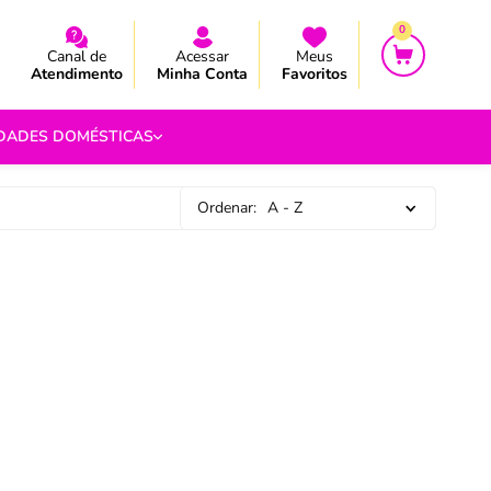
CEBA AS NOVIDADES E PROMOÇÃO
CEBA AS NOVIDADES E PROMOÇÃO
0
Canal de
Acessar
Meus
Atendimento
Minha Conta
Favoritos
IDADES DOMÉSTICAS
Ordenar:
A - Z
e Pipoca
9
 Fouet
9
com.br
s
Vazada