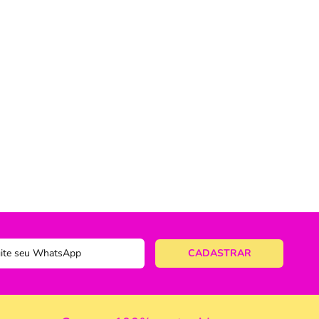
ericano
ose
 Taças
eira
a
a Vazada
e Gelo
 Taça & Copo
 Limpeza