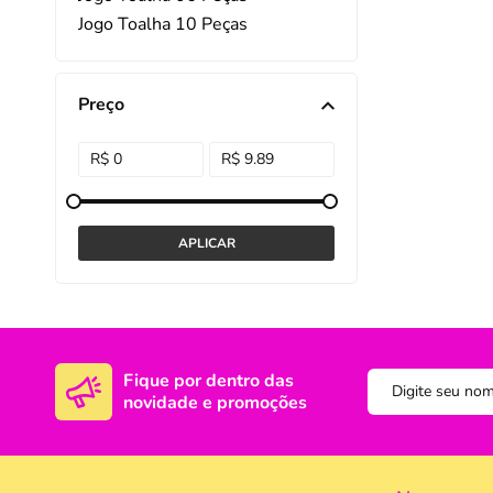
Jogo Toalha 10 Peças
DISNEY E LICENCI
Tra
ATACADO(Kits)
Pro
Preço
FUTEBOL
Col
TEMÁTICOS
Pro
Sai
Fique por dentro das
novidade e promoções