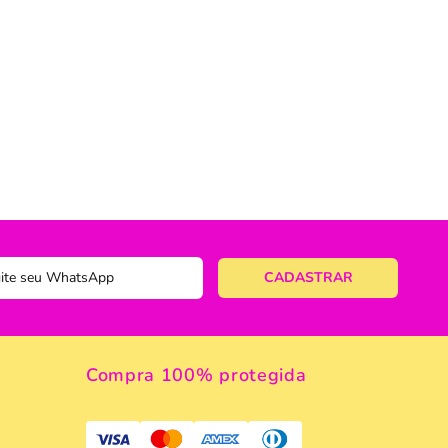
ericano
ose
 Taças
eira
a
a Vazada
e Gelo
 Taça & Copo
Compra 100% protegida
 Limpeza