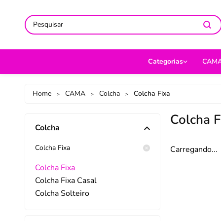
ACOMPANHE-NOS NAS REDES
ACOMPANHE-NOS NAS REDES
SO
SO
Categorias
CAM
CAMA
Jog
Home
CAMA
Colcha
Colcha Fixa
>
>
>
MESA
Len
Colcha F
Colcha
BANHO
Cob
BEBÊ
Cap
Colcha Fixa
Carregando...
DECORAÇÃO
Fro
Colcha Fixa
Colcha Fixa Casal
UTILIDADES DOMÉ
Ed
Colcha Solteiro
MODA
Por
PET
Man