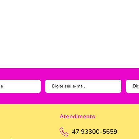
Instagram
ADOS
vesseiros
Trilho-Caminho de Mesa
Espelho
Copo Am
Facebook
tetor de Travesseiro
Manta Decorativa
Copo D
cha
Quadro Decorativo
Copos e
tetor para Colchão
Tapete para Cozinha
Escumad
a Box
Tapetes
Espátul
Toalha Remove Maquiagem
Espátul
Vaso de Plantas
Forma
Forma d
Jogo de
Atendimento
Pano de
Pegador
47 93300-5659