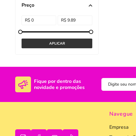
Preço
DISNEY E LICENCI
Tra
ATACADO(Kits)
Pro
FUTEBOL
Col
TEMÁTICOS
Pro
Sai
Fique por dentro das
novidade e promoções
Navegue
Empresa