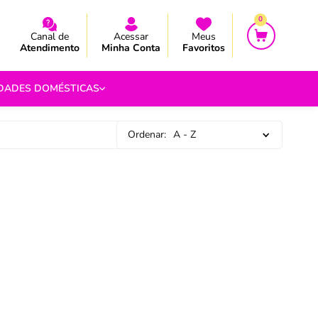
CEBA AS NOVIDADES E PROMOÇÃO
CEBA AS NOVIDADES E PROMOÇÃO
0
Canal de
Acessar
Meus
Atendimento
Minha Conta
Favoritos
IDADES DOMÉSTICAS
Ordenar:
A - Z
e Pipoca
9
 Fouet
9
com.br
s
Vazada